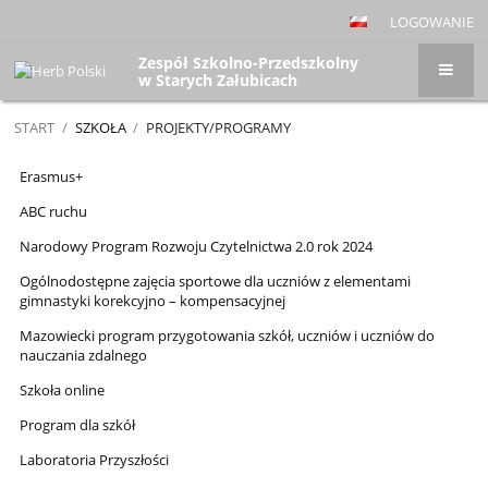
LOGOWANIE
Zespół Szkolno-Przedszkolny
w Starych Załubicach
START
/
SZKOŁA
/
PROJEKTY/PROGRAMY
Projekty/programy
Erasmus+
ABC ruchu
Narodowy Program Rozwoju Czytelnictwa 2.0 rok 2024
Ogólnodostępne zajęcia sportowe dla uczniów z elementami
gimnastyki korekcyjno – kompensacyjnej
Mazowiecki program przygotowania szkół, uczniów i uczniów do
nauczania zdalnego
Szkoła online
Program dla szkół
Laboratoria Przyszłości