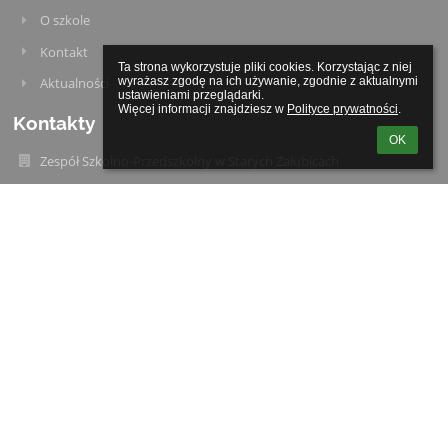
O szkole
Kontakt
Ta strona wykorzystuje pliki cookies. Korzystając z niej 
wyrażasz zgodę na ich używanie, zgodnie z aktualnymi 
Aktualności
ustawieniami przeglądarki.

Więcej informacji znajdziesz w 
Polityce prywatności
.
Kontakty
OK
Zespół Szkolno-Przedszkolny w Starych Załubicach
spzalubice@radzymin.pl
22 761-71-22
ul. Mazowiecka 40
05-255 Stare Załubice
05-255 Stare Załubice
Poland
Magdalena Sycik
dyrektorspzalubice@radzymin.pl
Logowanie
Nazwa użytkownika: