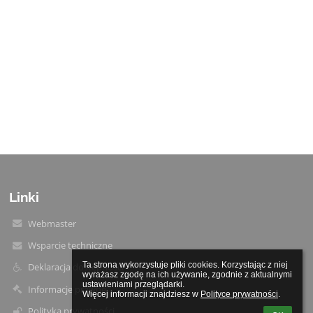
Linki
Webmaster
Wsparcie techniczne
Ta strona wykorzystuje pliki cookies. Korzystając z niej 
Deklaracja dostępności
wyrażasz zgodę na ich używanie, zgodnie z aktualnymi 
ustawieniami przeglądarki.

Informacje prawne
Więcej informacji znajdziesz w 
Polityce prywatności
.
Polityka prywatności