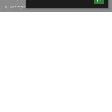
OK
Metryczka
Mapa strony
O szkole
Kontakt
Aktualności
Kontakty
Zespół Szkolno-Przedszkolny w Starych Załubicach
spzalubice@radzymin.pl
22 761-71-22
ul. Mazowiecka 40
05-255 Stare Załubice
05-255 Stare Załubice
Poland
Magdalena Sycik
dyrektorspzalubice@radzymin.pl