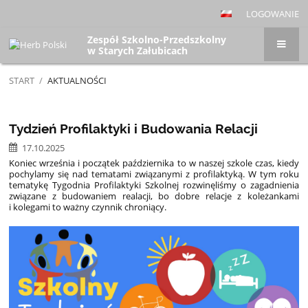
LOGOWANIE
Zespół Szkolno-Przedszkolny
w Starych Załubicach
START
/
AKTUALNOŚCI
Aktualności
Tydzień Profilaktyki i Budowania Relacji
17.10.2025
Koniec września i początek października to w naszej szkole czas, kiedy
pochylamy się nad tematami związanymi z profilaktyką. W tym roku
tematykę Tygodnia Profilaktyki Szkolnej rozwinęliśmy o zagadnienia
związane z budowaniem realacji, bo dobre relacje z koleżankami
i kolegami to ważny czynnik chroniący.