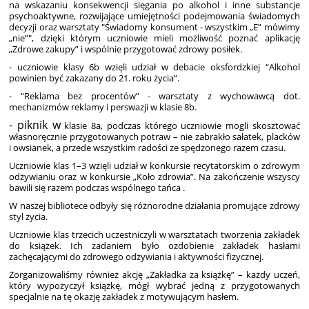
na wskazaniu konsekwencji sięgania po alkohol i inne substancje
psychoaktywne, rozwijające umiejętności podejmowania świadomych
decyzji oraz warsztaty "Świadomy konsument - wszystkim „E” mówimy
„nie”", dzięki którym uczniowie mieli możliwość poznać aplikację
„Zdrowe zakupy” i wspólnie przygotować zdrowy posiłek.
- uczniowie klasy 6b wzięli udział w debacie oksfordzkiej “Alkohol
powinien być zakazany do 21. roku życia”.
- “Reklama bez procentów” - warsztaty z wychowawcą dot.
mechanizmów reklamy i perswazji w klasie 8b.
- piknik w
klasie 8a, podczas którego uczniowie mogli skosztować
własnoręcznie przygotowanych potraw – nie zabrakło sałatek, placków
i owsianek, a przede wszystkim radości ze spędzonego razem czasu.
Uczniowie klas 1–3 wzięli udział w konkursie recytatorskim o zdrowym
odżywianiu oraz w konkursie „Koło zdrowia”. Na zakończenie wszyscy
bawili się razem podczas wspólnego tańca .
W naszej bibliotece odbyły się różnorodne działania promujące zdrowy
styl życia.
Uczniowie klas trzecich uczestniczyli w warsztatach tworzenia zakładek
do książek. Ich zadaniem było ozdobienie zakładek hasłami
zachęcającymi do zdrowego odżywiania i aktywności fizycznej.
Zorganizowaliśmy również akcję „Zakładka za książkę” – każdy uczeń,
który wypożyczył książkę, mógł wybrać jedną z przygotowanych
specjalnie na tę okazję zakładek z motywującym hasłem.