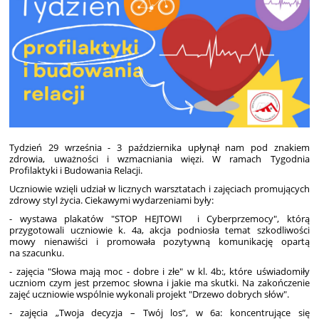
Tydzień 29 września - 3 października upłynął nam pod znakiem
zdrowia, uważności i wzmacniania więzi. W ramach Tygodnia
Profilaktyki i Budowania Relacji.
Uczniowie wzięli udział w licznych warsztatach i zajęciach promujących
zdrowy styl życia. Ciekawymi wydarzeniami były:
- wystawa plakatów "STOP HEJTOWI i Cyberprzemocy", którą
przygotowali uczniowie k. 4a, akcja podniosła temat szkodliwości
mowy nienawiści i promowała pozytywną komunikację opartą
na szacunku.
- zajęcia "Słowa mają moc - dobre i złe" w kl. 4b:, które uświadomiły
uczniom czym jest przemoc słowna i jakie ma skutki. Na zakończenie
zajęć uczniowie wspólnie wykonali projekt "Drzewo dobrych słów".
- zajęcia „Twoja decyzja – Twój los”, w 6a: koncentrujące się