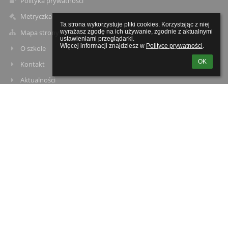
Polityka prywatności
Metryczka
Ta strona wykorzystuje pliki cookies. Korzystając z niej 
Mapa strony
wyrażasz zgodę na ich używanie, zgodnie z aktualnymi 
ustawieniami przeglądarki.

Więcej informacji znajdziesz w 
Polityce prywatności
.
O szkole
OK
Kontakt
Aktualności
Kontakty
Zespół Szkolno-Przedszkolny w Starych Załubicach
spzalubice@radzymin.pl
22 761-71-22
ul. Mazowiecka 40
05-255 Stare Załubice
05-255 Stare Załubice
Poland
Magdalena Sycik
dyrektorspzalubice@radzymin.pl