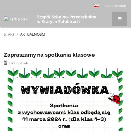
LOGOWANIE
Zespół Szkolno-Przedszkolny
w Starych Załubicach
START
/
AKTUALNOŚCI
Aktualności
Zapraszamy na spotkania klasowe
07.03.2024