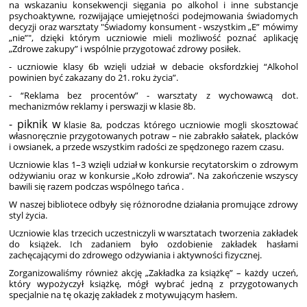
na wskazaniu konsekwencji sięgania po alkohol i inne substancje
psychoaktywne, rozwijające umiejętności podejmowania świadomych
decyzji oraz warsztaty "Świadomy konsument - wszystkim „E” mówimy
„nie”", dzięki którym uczniowie mieli możliwość poznać aplikację
„Zdrowe zakupy” i wspólnie przygotować zdrowy posiłek.
- uczniowie klasy 6b wzięli udział w debacie oksfordzkiej “Alkohol
powinien być zakazany do 21. roku życia”.
- “Reklama bez procentów” - warsztaty z wychowawcą dot.
mechanizmów reklamy i perswazji w klasie 8b.
- piknik w
klasie 8a, podczas którego uczniowie mogli skosztować
własnoręcznie przygotowanych potraw – nie zabrakło sałatek, placków
i owsianek, a przede wszystkim radości ze spędzonego razem czasu.
Uczniowie klas 1–3 wzięli udział w konkursie recytatorskim o zdrowym
odżywianiu oraz w konkursie „Koło zdrowia”. Na zakończenie wszyscy
bawili się razem podczas wspólnego tańca .
W naszej bibliotece odbyły się różnorodne działania promujące zdrowy
styl życia.
Uczniowie klas trzecich uczestniczyli w warsztatach tworzenia zakładek
do książek. Ich zadaniem było ozdobienie zakładek hasłami
zachęcającymi do zdrowego odżywiania i aktywności fizycznej.
Zorganizowaliśmy również akcję „Zakładka za książkę” – każdy uczeń,
który wypożyczył książkę, mógł wybrać jedną z przygotowanych
specjalnie na tę okazję zakładek z motywującym hasłem.