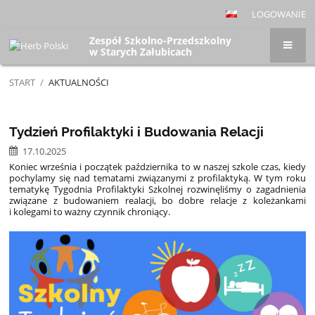
LOGOWANIE
Zespół Szkolno-Przedszkolny
w Starych Załubicach
START
/
AKTUALNOŚCI
Aktualności
Tydzień Profilaktyki i Budowania Relacji
17.10.2025
Koniec września i początek października to w naszej szkole czas, kiedy
pochylamy się nad tematami związanymi z profilaktyką. W tym roku
tematykę Tygodnia Profilaktyki Szkolnej rozwinęliśmy o zagadnienia
związane z budowaniem realacji, bo dobre relacje z koleżankami
i kolegami to ważny czynnik chroniący.