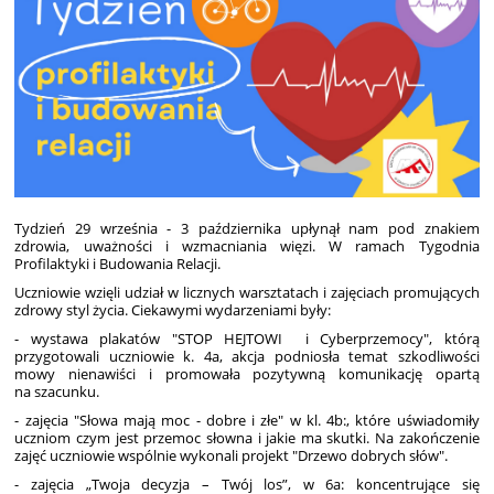
Tydzień 29 września - 3 października upłynął nam pod znakiem
zdrowia, uważności i wzmacniania więzi. W ramach Tygodnia
Profilaktyki i Budowania Relacji.
Uczniowie wzięli udział w licznych warsztatach i zajęciach promujących
zdrowy styl życia. Ciekawymi wydarzeniami były:
- wystawa plakatów "STOP HEJTOWI i Cyberprzemocy", którą
przygotowali uczniowie k. 4a, akcja podniosła temat szkodliwości
mowy nienawiści i promowała pozytywną komunikację opartą
na szacunku.
- zajęcia "Słowa mają moc - dobre i złe" w kl. 4b:, które uświadomiły
uczniom czym jest przemoc słowna i jakie ma skutki. Na zakończenie
zajęć uczniowie wspólnie wykonali projekt "Drzewo dobrych słów".
- zajęcia „Twoja decyzja – Twój los”, w 6a: koncentrujące się