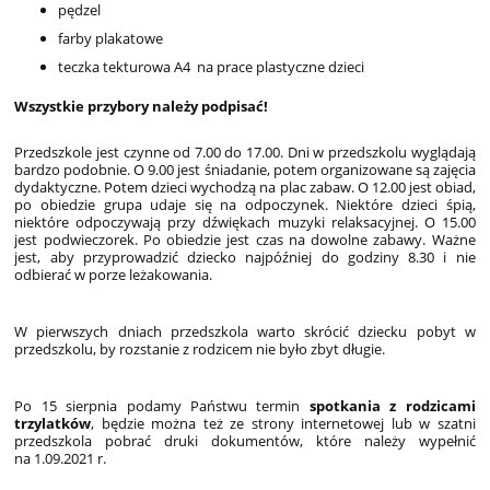
pędzel
farby plakatowe
teczka tekturowa A4 na prace plastyczne dzieci
Wszystkie przybory należy podpisać!
Przedszkole jest czynne od 7.00 do 17.00. Dni w przedszkolu wyglądają
bardzo podobnie. O 9.00 jest śniadanie, potem organizowane są zajęcia
dydaktyczne. Potem dzieci wychodzą na plac zabaw. O 12.00 jest obiad,
po obiedzie grupa udaje się na odpoczynek. Niektóre dzieci śpią,
niektóre odpoczywają przy dźwiękach muzyki relaksacyjnej. O 15.00
jest podwieczorek. Po obiedzie jest czas na dowolne zabawy. Ważne
jest, aby przyprowadzić dziecko najpóźniej do godziny 8.30 i nie
odbierać w porze leżakowania.
W pierwszych dniach przedszkola warto skrócić dziecku pobyt w
przedszkolu, by rozstanie z rodzicem nie było zbyt długie.
Po 15 sierpnia podamy Państwu termin
spotkania z rodzicami
trzylatków
, będzie można też ze strony internetowej lub w szatni
przedszkola pobrać druki dokumentów, które należy wypełnić
na 1.09.2021 r.