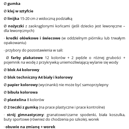
Ø
gumka
Ø
klej w sztyfcie
Ø
linijka
15-20 cm z widoczną podziałką
Ø
nożyczki
z zaokrąglonymi końcami (jeśli dziecko jest leworęczne –
dla leworęcznych)
·
kredki ołówkowe i świecowe
(w oddzielnym piórniku lub trwałym
opakowaniu)
· przybory do pozostawienia w sali:
Ø
farby plakatowe
12 kolorów + 2 pędzle o różnej grubości +
pojemnik na wodę z przykrywką uniemożliwiającą wylanie się wody
Ø
blok A4 kolorowy
Ø
blok techniczny A4 biały i kolorowy
Ø
papier kolorowy
(wycinanki) nie może być samoprzylepny
Ø
bibuła kolorowa
Ø
plastelina
8 kolorów
Ø
2 teczki z gumką
(na prace plastyczne i prace kontrolne)
·
strój gimnastyczny
: granatowe/czarne spodenki, biała koszulka,
buty sportowe (również do chodzenia po szkole), worek
·
obuwie na zmianę + worek