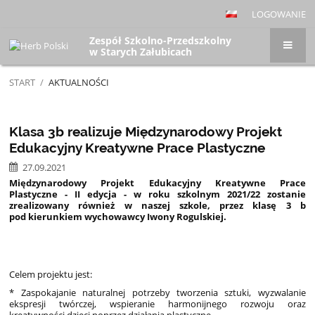
LOGOWANIE
Zespół Szkolno-Przedszkolny
w Starych Załubicach
START
/
AKTUALNOŚCI
Aktualności
Klasa 3b realizuje Międzynarodowy Projekt
Edukacyjny Kreatywne Prace Plastyczne
27.09.2021
Międzynarodowy Projekt Edukacyjny Kreatywne Prace
Plastyczne - II edycja - w roku szkolnym 2021/22 zostanie
zrealizowany również
w naszej szkole, przez klasę 3 b
pod kierunkiem wychowawcy Iwony Rogulskiej.
Celem projektu jest:
* Zaspokajanie naturalnej potrzeby tworzenia sztuki, wyzwalanie
ekspresji twórczej, wspieranie harmonijnego rozwoju oraz
kreatywności dzieci poprzez działania plastyczne.