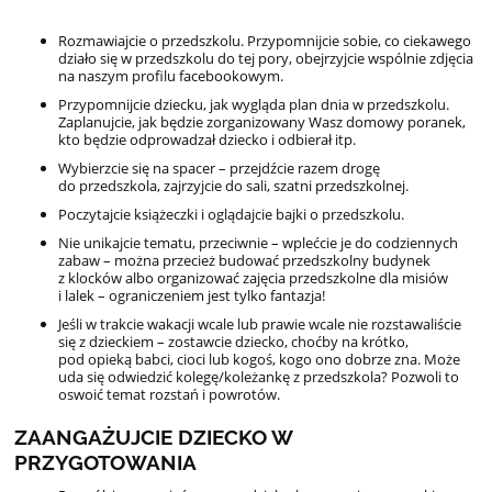
Rozmawiajcie o przedszkolu. Przypomnijcie sobie, co ciekawego
działo się w przedszkolu do tej pory, obejrzyjcie wspólnie zdjęcia
na naszym profilu facebookowym.
Przypomnijcie dziecku, jak wygląda plan dnia w przedszkolu.
Zaplanujcie, jak będzie zorganizowany Wasz domowy poranek,
kto będzie odprowadzał dziecko i odbierał itp.
Wybierzcie się na spacer – przejdźcie razem drogę
do przedszkola, zajrzyjcie do sali, szatni przedszkolnej.
Poczytajcie książeczki i oglądajcie bajki o przedszkolu.
Nie unikajcie tematu, przeciwnie – wplećcie je do codziennych
zabaw – można przecież budować przedszkolny budynek
z klocków albo organizować zajęcia przedszkolne dla misiów
i lalek – ograniczeniem jest tylko fantazja!
Jeśli w trakcie wakacji wcale lub prawie wcale nie rozstawaliście
się z dzieckiem – zostawcie dziecko, choćby na krótko,
pod opieką babci, cioci lub kogoś, kogo ono dobrze zna. Może
uda się odwiedzić kolegę/koleżankę z przedszkola? Pozwoli to
oswoić temat rozstań i powrotów.
ZAANGAŻUJCIE DZIECKO W
PRZYGOTOWANIA