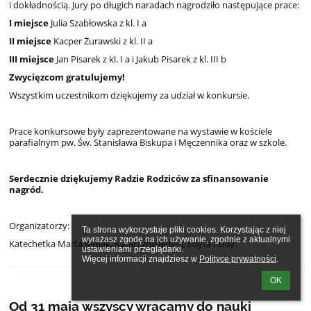
i dokładnością. Jury po długich naradach nagrodziło następujące prace:
I miejsce
Julia Szabłowska z kl. I a
II miejsce
Kacper Żurawski z kl. II a
III miejsce
Jan Pisarek z kl. I a i Jakub Pisarek z kl. III b
Zwycięzcom gratulujemy!
Wszystkim uczestnikom dziękujemy za udział w konkursie.
Prace konkursowe były zaprezentowane na wystawie w kościele
parafialnym pw. Św. Stanisława Biskupa i Męczennika oraz w szkole.
Serdecznie dziękujemy Radzie Rodziców za sfinansowanie
nagród.
Organizatorzy:
Ta strona wykorzystuje pliki cookies. Korzystając z niej 
wyrażasz zgodę na ich używanie, zgodnie z aktualnymi 
Katechetka Marta Rybak, Katarzyna Jernaś, Edyta Rudy.
ustawieniami przeglądarki.

Więcej informacji znajdziesz w 
Polityce prywatności
.
OK
Od 31 maja wszyscy wracamy do nauki