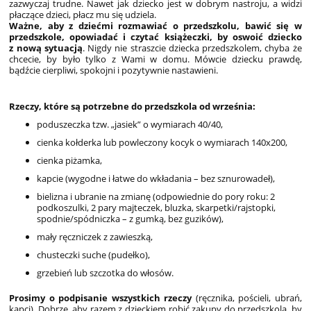
zazwyczaj trudne. Nawet jak dziecko jest w dobrym nastroju, a widzi
płaczące dzieci, płacz mu się udziela.
Ważne, aby z dziećmi rozmawiać o przedszkolu, bawić się w
przedszkole, opowiadać i czytać książeczki, by oswoić dziecko
z nową sytuacją
. Nigdy nie straszcie dziecka przedszkolem, chyba że
chcecie, by było tylko z Wami w domu. Mówcie dziecku prawdę,
bądźcie cierpliwi, spokojni i pozytywnie nastawieni.
Rzeczy, które są potrzebne do przedszkola od września:
poduszeczka tzw. „jasiek” o wymiarach 40/40,
cienka kołderka lub powleczony kocyk o wymiarach 140x200,
cienka piżamka,
kapcie (wygodne i łatwe do wkładania – bez sznurowadeł),
bielizna i ubranie na zmianę (odpowiednie do pory roku: 2
podkoszulki, 2 pary majteczek, bluzka, skarpetki/rajstopki,
spodnie/spódniczka – z gumką, bez guzików),
mały ręczniczek z zawieszką,
chusteczki suche (pudełko),
grzebień lub szczotka do włosów.
Prosimy o podpisanie wszystkich rzeczy
(ręcznika, pościeli, ubrań,
kapci). Dobrze, aby razem z dzieckiem robić zakupy do przedszkola, by