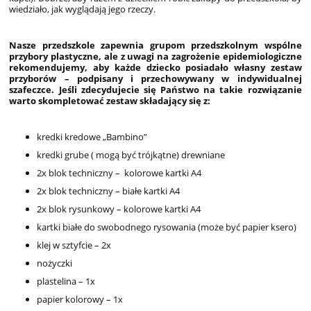
wiedziało, jak wyglądają jego rzeczy.
Nasze przedszkole zapewnia grupom przedszkolnym wspólne
przybory plastyczne, ale z uwagi na zagrożenie epidemiologiczne
rekomendujemy, aby każde dziecko posiadało własny zestaw
przyborów – podpisany i przechowywany w indywidualnej
szafeczce. Jeśli zdecydujecie się Państwo na takie rozwiązanie
warto skompletować zestaw składający się z:
kredki kredowe „Bambino”
kredki grube ( mogą być trójkątne) drewniane
2x blok techniczny – kolorowe kartki A4
2x blok techniczny – białe kartki A4
2x blok rysunkowy – kolorowe kartki A4
kartki białe do swobodnego rysowania (może być papier ksero)
klej w sztyfcie – 2x
nożyczki
plastelina – 1x
papier kolorowy – 1x