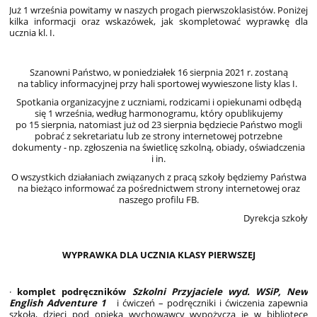
Już 1 września powitamy w naszych progach pierwszoklasistów. Poniżej
kilka informacji oraz wskazówek, jak skompletować wyprawkę dla
ucznia kl. I.
Szanowni Państwo, w poniedziałek 16 sierpnia 2021 r. zostaną
na tablicy informacyjnej przy hali sportowej wywieszone listy klas I.
Spotkania organizacyjne z uczniami, rodzicami i opiekunami odbędą
się 1 września, według harmonogramu, który opublikujemy
po 15 sierpnia, natomiast już od 23 sierpnia będziecie Państwo mogli
pobrać z sekretariatu lub ze strony internetowej potrzebne
dokumenty - np. zgłoszenia na świetlicę szkolną, obiady, oświadczenia
i in.
O wszystkich działaniach związanych z pracą szkoły będziemy Państwa
na bieżąco informować za pośrednictwem strony internetowej oraz
naszego profilu FB.
Dyrekcja szkoły
WYPRAWKA DLA UCZNIA KLASY PIERWSZEJ
·
komplet podręczników
Szkolni Przyjaciele wyd. WSiP, New
English Adventure 1
i ćwiczeń – podręczniki i ćwiczenia zapewnia
szkoła, dzieci pod opieką wychowawcy wypożyczą je w bibliotece