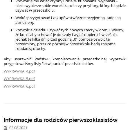
Pozwólcie mu wziąć czynny udział w kupowaniu wyprawki –
niech wybierze sobie worek, kapcie czy przybory, których będzie
używać w przedszkolu.
Wokół przygotowań i zakupów stwórzcie przyjemną, radosną
atmosferę.
Pozwólcie dziecku używać tych nowych rzeczy w domu. Wiemy,
że korci, aby schować je do szafy i wyjąć dopiero 1 września.
Jednak te kilka dni przed godziną „0” pomoże oswoić te
przedmioty, przez co później w przedszkolu będą znajome
i dodadzą otuchy.
Aby usprawnić Państwu kompletowanie przedszkolnej wyprawki
przygotowaliśmy listy "ekwipunku" przedszkolaków.
WYPRAWKA_4.pdf
WYPRAWKA_5.pdf
WYPRAWKA_6.pdf
Informacje dla rodziców pierwszoklasistów
03.08.2021