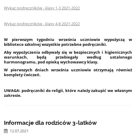
Wykaz podreczników - klasy 1-3 2021-2022
Wykaz podreczników - klasy 4-8 2021-2022
W pierwszym tygodniu września uczniowie wypożyczą w
bibliotece szkolnej wszystkie potrzebne podręczniki.
Aby wypożyczenia odbywały się w bezpiecznych i higienicznych
warunkach, będą przebiegały według ustalonego
harmonogramu, pod opieką wychowawcy klasy.
W pierwszych dniach września uczniowie otrzymają również
komplety ćwiczeń.
UWAGA: podręczniki do religii, które należy zakupić we własnym
zakresie.
Informacje dla rodziców 3-latków
12.07.2021