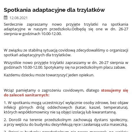
Spotkania adaptacyjne dla trzylatków
12.08.2021
Serdecznie zapraszamy nowo przyjęte trzylatki na spotkania
adaptacyjne w naszym przedszkolu.
Odbędą się one w dn. 26-27
sierpnia w godzinach 10.00-12.00.
W związku ze stabilną sytuacją covidową zdecydowaliśmy o organizacji
spotkań adaptacyjnych dla trzylatków.
Wszystkie nowo przyjęte trzylatki zapraszamy
w dn. 26-27 sierpnia w
godzinach 10.00-12.00. Spotykamy się na przedszkolnym placu zabaw.
Każdemu dziecku może towarzyszyć jeden opiekun.
Wciąż pamiętamy o zagrożeniu covidowym, dlatego
stosujemy się
do zaleceń sanitarnych:
1. W spotkaniu mogą uczestniczyć wyłącznie osoby zdrowe, bez objaw
infekcji górnych dróg oddechowych (katar, kaszel, temperatura),
których współdomownicy nie są objęci izolacją lub kwarantanną.
2. Dorośli na terenie przedszkolnym zachowują dystans społeczny,
a przy wejściu do budynku dezynfekują ręce i zasłaniają usta maseczką.
3. Dzieci w budynku przedszkolnym nie noszą maseczek, po wejściu