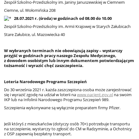
Zespół Szkolno-Przedszkolny im. Janiny Januszewskiej w Ciemnem
Ciemne, ul. Wołomińska 208
28.07.2021 r. (środa) w godzinach od 08.00 do 10.00
Zespół Szkolno-Przedszkolny im. Armii Krajowej w Starych Załubicach
Stare Załubice, ul. Mazowiecka 40
W wybranych terminach nie obowiązują zapisy – wystarczy
przyjść w godzinach pracy naszego Zespołu Medycznego,
z dowodem osobistym lub innym dokumentem potwierdzającym
tożsamość i wyrazić chęć zaszczepienia.
Loteria Narodowego Programu Szczepień
Do 30 września 2021 r. każda zaszczepiona osoba może zarejestrować
się i wyrazić zgodę na udział w loterii na
www.pacjent.gov.pl
na swoim
IKP lub na Infolinii Narodowego Programu Szczepień 989.
Szczepienia wykonywane są wyłącznie preparatem firmy Pfizer.
Jeśli któryś z mieszkańców (dotyczy osób 70+) potrzebuje transportu
na szczepienie, wystarczy to zgłosić do CM w Radzyminie, a Ochotnicy
z OSP zapewnią bezpłatny transport.