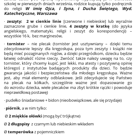
szkolej w pierwszych dniach września, rodzice kupują tylko podręcznik
do religii
W imię Ojca, i Syna, i Ducha Świętego, Wyd.
Katechetyczne, Warszawa
·
zeszyty:
2 w cienkie linie
[czerwone i niebieskie] lub wyraźnie
zaznaczone grube i cienkie linie,
4 zeszyty w kratkę
(do języka
angielskiego, matematyki, religii i zeszyt do korespondencji) –
wszystkie 16 k, bez marginesów,
·
tornister
– nie plecak (tornister jest usztywniany – dzięki temu
zdecydowanie lepszy dla kręgosłupa, poza tym zeszyty i książki nie
będą mieć pozaginanych rogów, a dzięki przegródkom, dziecku będzie
łatwiej odnaleźć różne rzeczy. Zwrócić także należy uwagę na to, czy
tornister, który chcemy kupić, jest lekki, ma atesty i pozytywną opinię
któregoś z instytutów badających produkty dla dzieci. To będzie
gwarancja jakości i bezpieczeństwa dla młodego kręgosłupa. Ważne
jest, aby miał elementy odblaskowe. Jeśli zdecydujecie się Państwo
na plecak na kółkach, szczególnie ważne jest dopasowanie go
do wzrostu dziecka, wiele plecaków ma zbyt krótkie rączki i powoduje
nieprawidłową postawę)
· pudełko śniadaniowe + bidon (nieobowiązkowe, ale się przydaje)
·
piórnik
, a w nim tylko:
Ø
2 miękkie ołówki
(mogą być trójkątne)
Ø
2 długopisy
z czarnym lub niebieskim wkładem
Ø
temperówka
z pojemniczkiem