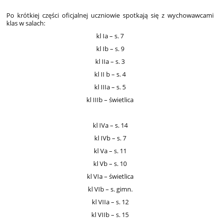
Po krótkiej części oficjalnej uczniowie spotkają się z wychowawcami
klas w salach:
kl Ia – s. 7
kl Ib – s. 9
kl IIa – s. 3
kl II b – s. 4
kl IIIa – s. 5
kl IIIb – świetlica
kl IVa – s. 14
kl IVb – s. 7
kl Va – s. 11
kl Vb – s. 10
kl VIa – świetlica
kl VIb – s. gimn.
kl VIIa – s. 12
kl VIIb – s. 15