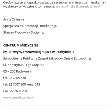
Osoby leżące, mogą skorzystać ze szczepień w miejscu zamieszkania –
wystarczy tylko zgłosić to na maila:
anna.orlinska@cmradzymin.pl
Anna Orlińska
Specjalista ds. promocji i marketingu
Starszy Pracownik Socjalny,
CENTRUM MEDYCZNE
im. Bitwy Warszawskiej 1920 r w Radzyminie
Samodzielny Publiczny Zespół Zakładów Opieki Zdrowotnej
ul. Konstytucji 3-go Maja 17
05 – 250 Radzymin
tel. 22 7865 530
tel. 22 7607 200 wew. 513
Fax. 22 7607 201
www.cmradzymin.pl