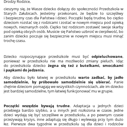
Drodzy Rodzice,
cieszymy się, że Wasze dziecko dołączy do społeczności Przedszkola w
Starych Załubicach. Jesteśmy przekonani, że będzie to szczęśliwy
i bezpieczny czas dla Państwa i dzieci. Początki będą trudne, bo ciężko
dzieciom rozstać się z rodzicami i zostać w nowym miejscu pod opieką
nowych, nieznanych osób. Ciężko też rodzicom zostawić swoje skarby
pod opieką obcych osób. Musicie się Państwo uzbroić w cierpliwość, bo
zanim dziecko poczuje się bezpiecznie w nowym miejscu musi minąć
trochę czasu.
Dziecko rozpoczynające przedszkole musi być
odpieluchowane
,
ponieważ w przedszkolu nie ma możliwości zmiany pieluch. Idąc
do przedszkola dziecko
żegna się też z butelkami, smoczkami
i papkami do jedzenia.
Aby dziecku było łatwiej w przedszkolu
warto zadbać, by jadło
samodzielnie, by próbowało samodzielnie się ubierać.
Panie
chętnie dzieciom pomagają we wszystkich czynnościach, ale im dziecko
jest bardziej samodzielne, tym łatwiej funkcjonować mu w grupie.
Początki wszędzie bywają trudne
. Adaptacja u jednych dzieci
przebiega bardzo szybko, a u innych jest rozłożona w czasie. Jedne
dzieci wydają się być szczęśliwe w przedszkolu, a po pewnym czasie
przeżywają kryzys, inne adaptują się długo i wylewają przy tym dużo
łez. Pierwsze dwa tygodnie w przedszkolu są dla dzieci i rodziców