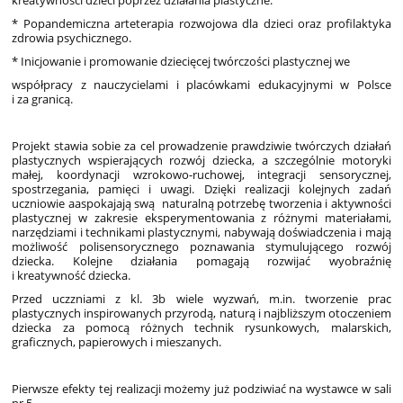
* Popandemiczna arteterapia rozwojowa dla dzieci oraz profilaktyka
zdrowia psychicznego.
* Inicjowanie i promowanie dziecięcej twórczości plastycznej we
współpracy z nauczycielami i placówkami edukacyjnymi w Polsce
i za granicą.
Projekt stawia sobie za cel prowadzenie prawdziwie twórczych działań
plastycznych wspierających rozwój dziecka, a szczególnie motoryki
małej, koordynacji wzrokowo-ruchowej, integracji sensorycznej,
spostrzegania, pamięci i uwagi. Dzięki realizacji kolejnych zadań
uczniowie aaspokajają swą naturalną potrzebę tworzenia i aktywności
plastycznej w zakresie eksperymentowania z różnymi materiałami,
narzędziami i technikami plastycznymi, nabywają doświadczenia i mają
możliwość polisensorycznego poznawania stymulującego rozwój
dziecka. Kolejne działania pomagają rozwijać wyobraźnię
i kreatywność dziecka.
Przed uczzniami z kl. 3b wiele wyzwań, m.in. tworzenie prac
plastycznych inspirowanych przyrodą, naturą i najbliższym otoczeniem
dziecka za pomocą różnych technik rysunkowych, malarskich,
graficznych, papierowych i mieszanych.
Pierwsze efekty tej realizacji możemy już podziwiać na wystawce w sali
nr 5.