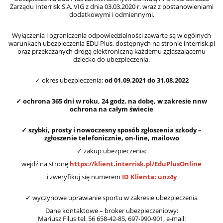
Zarządu Interrisk S.A. VIG z dnia 03.03.2020 r. wraz z postanowieniami
dodatkowymi i odmiennymi.
Wyłączenia i ograniczenia odpowiedzialności zawarte są w ogólnych
warunkach ubezpieczenia EDU Plus, dostępnych na stronie interrisk.pl
oraz przekazanych drogą elektroniczną każdemu zgłaszającemu
dziecko do ubezpieczenia.
✓ okres ubezpieczenia:
od 01.09.2021 do 31.08.2022
✓ ochrona 365 dni w roku, 24 godz. na dobę, w zakresie nnw
ochrona na całym świecie
✓ szybki, prosty i nowoczesny sposób zgłoszenia szkody –
zgłoszenie telefonicznie, on-line, mailowo
✓ zakup ubezpieczenia:
wejdź na stronę
https://klient.interrisk.pl/EduPlusOnline
i zweryfikuj się numerem
ID Klienta: unz4y
✓ wyczynowe uprawianie sportu w zakresie ubezpieczenia
Dane kontaktowe – broker ubezpieczeniowy:
Mariusz Filus tel. 56 658-42-85, 697-990-901, e-mail: