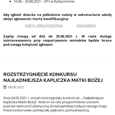
16.08. - 20.08.2021 – SP1 w Radzymininie
Aby zgłosić dziecko na półkolonie należy w sekretariacie szkoły
złożyć zgłoszenie i kartę kwalifikacyjną:
KARTA_KWALIFIKACYJNA
ZGŁOSZENIE
Zapisy trwają od dziś do 25.06.2021 r. W razie dużego
zainteresowania przy rozpatrywaniu wniosków będzie brana
pod uwagę kolejność zgłoszeń.
ROZSTRZYGNIĘCIE KONKURSU
NAJŁADNIEJSZA KAPLICZKA MATKI BOŻEJ
08.06.2021
Dnia 24.05.2021 r. został rozstrzygnięty konkurs pt. ,, Najładniejsza
kapliczka Matki Bożej”. Miał on na celu przypomnienie uczniom
poprzez twórczość plastyczną chrześcijańskiej tradycji naszego kraju.
Prace konkursowe zachwycały pięknem, pomysłowością