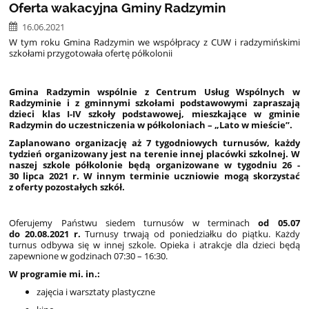
Oferta wakacyjna Gminy Radzymin
16.06.2021
W tym roku Gmina Radzymin we współpracy z CUW i radzymińskimi
szkołami przygotowała ofertę półkolonii
Gmina Radzymin wspólnie z Centrum Usług Wspólnych w
Radzyminie i z gminnymi szkołami podstawowymi zapraszają
dzieci klas I-IV szkoły podstawowej, mieszkające w gminie
Radzymin do uczestniczenia w półkoloniach – „Lato w mieście”.
Zaplanowano organizację aż 7 tygodniowych turnusów, każdy
tydzień organizowany jest na terenie innej placówki szkolnej. W
naszej szkole półkolonie będą organizowane w tygodniu 26 -
30 lipca 2021 r. W innym terminie uczniowie mogą skorzystać
z oferty pozostałych szkół.
Oferujemy Państwu siedem turnusów w terminach
od
05.07
do 20.08.2021 r.
Turnusy trwają od poniedziałku do piątku. Każdy
turnus odbywa się w innej szkole. Opieka i atrakcje dla dzieci będą
zapewnione w godzinach 07:30 – 16:30.
W programie mi. in.:
zajęcia i warsztaty plastyczne