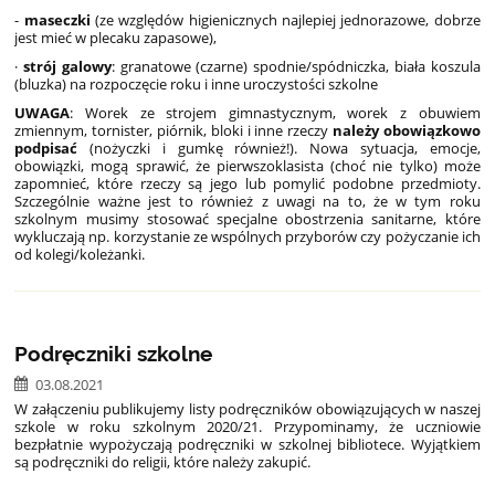
-
maseczki
(ze względów higienicznych najlepiej jednorazowe, dobrze
jest mieć w plecaku zapasowe),
·
strój galowy
: granatowe (czarne) spodnie/spódniczka, biała koszula
(bluzka) na rozpoczęcie roku i inne uroczystości szkolne
UWAGA
: Worek ze strojem gimnastycznym, worek z obuwiem
zmiennym, tornister, piórnik, bloki i inne rzeczy
należy obowiązkowo
podpisać
(nożyczki i gumkę również!). Nowa sytuacja, emocje,
obowiązki, mogą sprawić, że pierwszoklasista (choć nie tylko) może
zapomnieć, które rzeczy są jego lub pomylić podobne przedmioty.
Szczególnie ważne jest to również z uwagi na to, że w tym roku
szkolnym musimy stosować specjalne obostrzenia sanitarne, które
wykluczają np. korzystanie ze wspólnych przyborów czy pożyczanie ich
od kolegi/koleżanki.
Podręczniki szkolne
03.08.2021
W załączeniu publikujemy listy podręczników obowiązujących w naszej
szkole w roku szkolnym 2020/21. Przypominamy, że uczniowie
bezpłatnie wypożyczają podręczniki w szkolnej bibliotece. Wyjątkiem
są podręczniki do religii, które należy zakupić.