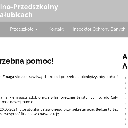
olno-Przedszkolny
Załubicach
Przedszkole
Kontakt
Inspektor Ochrony Danych
A
otrzebna pomoc!
A
maga się ze straszliwą chorobą i potrzebuje pieniędzy, aby opłacić
wania kiermaszu zdobionych własnoręcznie tekstylnych toreb. Cały
pomoc naszej mamie.
.05.2021 r. ze stoiska ustawionego przy sekretariacie. Będzie tu też
cą wesprzeć finansowo naszą akcję.