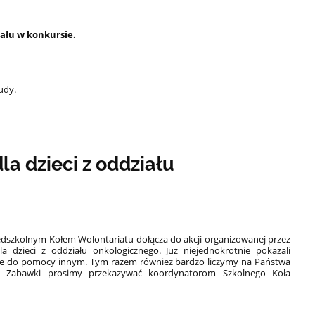
ału w konkursie.
Rudy.
a dzieci z oddziału
edszkolnym Kołem Wolontariatu dołącza do akcji organizowanej przez
zieci z oddziału onkologicznego. Już niejednokrotnie pokazali
 do pomocy innym. Tym razem również bardzo liczymy na Państwa
r. Zabawki prosimy przekazywać koordynatorom Szkolnego Koła