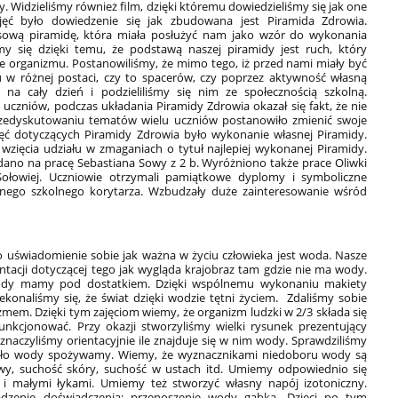
. Widzieliśmy również film, dzięki któremu dowiedzieliśmy się jak one
ć było dowiedzenie się jak zbudowana jest Piramida Zdrowia.
asową piramidę, która miała posłużyć nam jako wzór do wykonania
my się dzięki temu, że podstawą naszej piramidy jest ruch, który
organizmu. Postanowiliśmy, że mimo tego, iż przed nami miały być
hu w różnej postaci, czy to spacerów, czy poprzez aktywność własną
 na cały dzień i podzieliliśmy się nim ze społecznością szkolną.
a uczniów, podczas układania Piramidy Zdrowia okazał się fakt, że nie
i przedyskutowaniu tematów wielu uczniów postanowiło zmienić swoje
ć dotyczących Piramidy Zdrowia było wykonanie własnej Piramidy.
 wzięcia udziału w zmaganiach o tytuł najlepiej wykonanej Piramidy.
dano na pracę Sebastiana Sowy z 2 b. Wyróżniono także prace Oliwki
 Sołowiej. Uczniowie otrzymali pamiątkowe dyplomy i symboliczne
wnego szkolnego korytarza. Wzbudzały duże zainteresowanie wśród
 uświadomienie sobie jak ważna w życiu człowieka jest woda. Nasze
entacji dotyczącej tego jak wygląda krajobraz tam gdzie nie ma wody.
 wody mamy pod dostatkiem. Dzięki wspólnemu wykonaniu makiety
ekonaliśmy się, że świat dzięki wodzie tętni życiem. Zdaliśmy sobie
zmem. Dzięki tym zajęciom wiemy, że organizm ludzki w 2/3 składa się
funkcjonować. Przy okazji stworzyliśmy wielki rysunek prezentujący
zaznaczyliśmy orientacyjnie ile znajduje się w nim wody. Sprawdziliśmy
ało wody spożywamy. Wiemy, że wyznacznikami niedoboru wody są
owy, suchość skóry, suchość w ustach itd. Umiemy odpowiednio się
 i małymi łykami. Umiemy też stworzyć własny napój izotoniczny.
dzenie doświadczenia: przenoszenie wody gąbką. Dzieci po tym