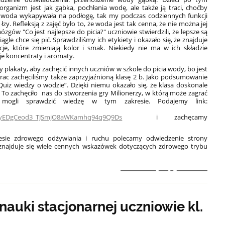
organizm jest jak gąbka, pochłania wodę, ale także ją traci, choćby
 woda wykapywała na podłogę, tak my podczas codziennych funkcji
y. Refleksją z zajęć było to, że woda jest tak cenna, że nie można jej
ów "Co jest najlepsze do picia?" uczniowie stwierdzili, że lepsze są
ągle chce się pić. Sprawdziliśmy ich etykiety i okazało się, że znajduje
je, które zmieniają kolor i smak. Niekiedy nie ma w ich składzie
e koncentraty i aromaty.
plakaty, aby zachęcić innych uczniów w szkole do picia wody, bo jest
prac zachęciliśmy także zaprzyjaźnioną klasę 2 b. Jako podsumowanie
Quiz wiedzy o wodzie”. Dzięki niemu okazało się, że klasa doskonale
. To zachęciło nas do stworzenia gry Milionerzy, w którą może zagrać
mogli sprawdzić wiedzę w tym zakresie. Podajemy link:
kryEDgCeod3_TJSmjO8aWKamhq94q9Q9Ds
i zachęcamy
esie zdrowego odżywiania i ruchu polecamy odwiedzenie strony
znajduje się wiele cennych wskazówek dotyczących zdrowego trybu
16
nauki stacjonarnej uczniowie kl.