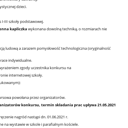
stycznej dzieci.
 I-III szkoły podstawowej.
enna kapliczka
wykonana dowolną techniką, o rozmiarach nie
cją ludową a zarazem pomysłowość technologiczna (oryginalność
prace indywidualne.
 wyrażeniem zgody uczestnika konkursu na
nie internetowej szkoły.
drukowanym):
kursowa powołana przez organizatorów.
ganizatorów konkursu, termin składania prac upływa 21.05.2021
ręczenie nagród nastąpi dn. 01.06.2021 r.
 na wystawie w szkole i parafialnym kościele.