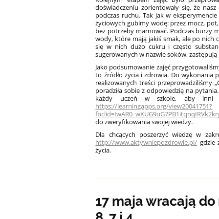
doświadczeniu zorientowały się, że nasz 
podczas ruchu. Tak jak w eksperymencie
życiowych gubimy wodę: przez mocz, pot, łz
bez potrzeby marnować. Podczas burzy mózg
wody, które mają jakiś smak, ale po nich ci
się w nich dużo cukru i często substanc
sugerowanych w nazwie soków, zastępują j
Jako podsumowanie zajęć przygotowaliśmy 
to źródło życia i zdrowia. Do wykonania 
realizowanych treści przeprowadziliśmy „
poradziła sobie z odpowiedzią na pytania
każdy uczeń w szkole, aby inni 
https://learningapps.org/view20041751?
fbclid=IwAR0_wXUG9uG7PB1itqnqIRVk2
do zweryfikowania swojej wiedzy.
Dla chcących poszerzyć wiedzę w zakr
http://www.aktywniepozdrowie.pl/
gdzie 
życia.
17 maja wracają do 
8, 7 i 4