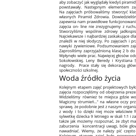
aby zobaczyć jak wyglądały kiedyś piramidy
powstawały. Następnym elementem zaję
Na zajęciach próbowaliśmy stworzyć kl
własnych Piramid Zdrowia. Dowiedzieliś
zapewnia nam prawidłowe funkcjonowanie 
zajęcia on- line nie zrezygnujemy z ruc
Stworzyliśmy wspólnie zdrowy jadłospis
Najciekawsze i najbardziej zaskakujące dl
znaleźli w niej słodyczy. Po zajęciach 
nawyki żywieniowe. Podsumowaniem zaję
Zaprosiliśmy zaprzyjaźnioną klasę 2 b do
Wpłynęło wiele prac. Najwięcej głosów od
Sokołowskiej, Leny Beredy i Krystiana
nagrody. Prace stały się dekoracją głó
społeczności szkolnej.
Woda źródło życia
Kolejnym etapem zajęć projektowych było
zajęcia rozpoczęliśmy od obejrzenia prez
Widzieliśmy również te miejsca gdzie
Magiczny strumień..." na własne oczy prz
sprawę, że podobnie jest z naszym organi
z wody i to dzięki niej może właściwie 
sylwetkę dziecka 9 letniego w skali 1:1 i 
także jak możemy rozpoznać, że zbyt m
zaburzenia koncentracji uwagi, bóle gł
nawadniać. Wiemy, że należy pić często
Kolejnym etapem zajęć było przeprowa