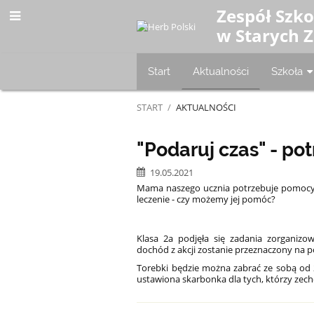
Zespół Szk
w Starych 
Start
Aktualności
Szkoła
START
/
AKTUALNOŚCI
Aktualności
"Podaruj czas" - p
19.05.2021
Mama naszego ucznia potrzebuje pomocy. Z
leczenie - czy możemy jej pomóc?
Klasa 2a podjęła się zadania zorganizo
dochód z akcji zostanie przeznaczony na 
Torebki będzie można zabrać ze sobą od 20
ustawiona skarbonka dla tych, którzy zech