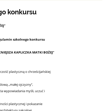
go konkursu
ŻEJ”
gulamin szkolnego konkursu
NIEJSZA KAPLICZKA MATKI BOŻEJ”
ść plastyczną o chrześcijańskiej
wą ,,małej ojczyzny’’,
ia wypowiadania myśli, uczuć i
ości plastycznej i pokazanie
chitektury sakralnej,