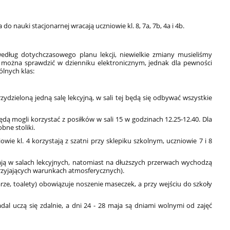
o nauki stacjonarnej wracają uczniowie kl. 8, 7a, 7b, 4a i 4b.
edług dotychczasowego planu lekcji, niewielkie zmiany musieliśmy
sy można sprawdzić w dzienniku elektronicznym, jednak dla pewności
ólnych klas:
ydzieloną jedną salę lekcyjną, w sali tej będą się odbywać wszystkie
ędą mogli korzystać z posiłków w sali 15 w godzinach 12.25-12.40. Dla
bne stoliki.
owie kl. 4 korzystają z szatni przy sklepiku szkolnym, uczniowie 7 i 8
ają w salach lekcyjnych, natomiast na dłuższych przerwach wychodzą
sprzyjających warunkach atmosferycznych).
rze, toalety) obowiązuje noszenie maseczek, a przy wejściu do szkoły
dal uczą się zdalnie, a dni 24 - 28 maja są dniami wolnymi od zajęć