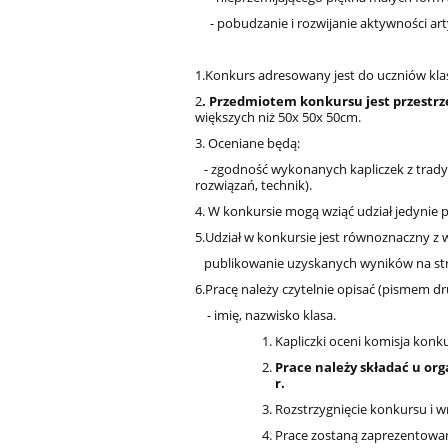
- pobudzanie i rozwijanie aktywności arty
1.Konkurs adresowany jest do uczniów klas
2
. Przedmiotem konkursu jest przestrz
większych niż 50x 50x 50cm.
3.
Oceniane będą:
- zgodność wykonanych kapliczek z trady
rozwiązań, technik).
4. W konkursie mogą wziąć udział jedynie 
5.Udział w konkursie jest równoznaczny z
publikowanie uzyskanych wyników na stro
6.Pracę należy czytelnie opisać (pismem 
- imię, nazwisko klasa.
Kapliczki oceni komisja kon
Prace należy składać u or
r.
Rozstrzygnięcie konkursu i w
Prace zostaną zaprezentowane