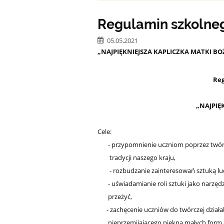
Regulamin szkolne
05.05.2021
„NAJPIĘKNIEJSZA KAPLICZKA MATKI BO
Re
„NAJPIĘK
Cele:
- przypomnienie uczniom poprzez twórczo
tradycji naszego kraju,
- rozbudzanie zainteresowań sztuką ludo
- uświadamianie roli sztuki jako narzędz
przeżyć,
- zachęcenie uczniów do twórczej działaln
nieprzemijającego piękna małych form ar