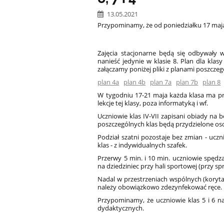
13.05.2021
Przypominamy, że od poniedziałku 17 maja d
Zajęcia stacjonarne będą się odbywały w
nanieść jedynie w klasie 8. Plan dla kla
załączamy poniżej pliki z planami poszczeg
plan 4a
plan 4b
plan 7a
plan 7b
plan 8
W tygodniu 17-21 maja każda klasa ma prz
lekcje tej klasy, poza informatyką i wf.
Uczniowie klas IV-VII zapisani obiady na b
poszczególnych klas będą przydzielone oso
Podział szatni pozostaje bez zmian - uczni
klas - z indywidualnych szafek.
Przerwy 5 min. i 10 min. uczniowie spędz
na dziedziniec przy hali sportowej (przy 
Nadal w przestrzeniach wspólnych (koryta
należy obowiązkowo zdezynfekować ręce.
Przypominamy, że uczniowie klas 5 i 6 na
dydaktycznych.